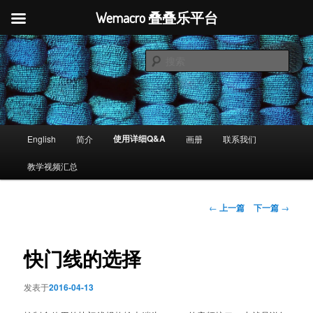
Wemacro 叠叠乐平台
搜
索
Wemacro 叠叠乐平台
主
使用详细Q&A
English
简介
画册
联系我们
跳
菜
单
教学视频汇总
至
主
文
←
上一篇
下一篇
→
章
内
导
航
快门线的选择
容
发表于
2016-04-13
区